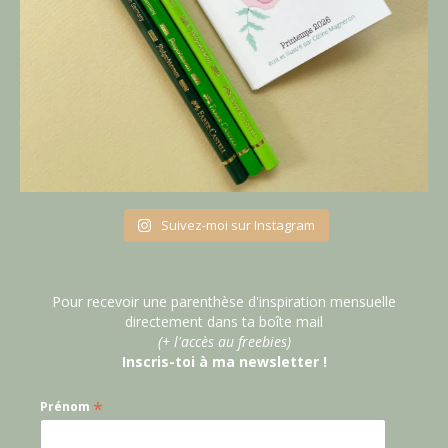
Suivez-moi sur Instagram
Pour recevoir une parenthèse d'inspiration mensuelle
directement dans ta boîte mail
(+ l'accès au freebies)
Inscris-toi à ma newsletter !
*
Prénom